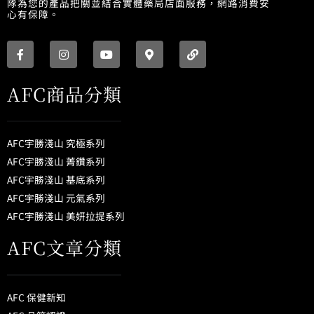
隊為您的產品把關並結合實體藥局店面服務，網路消費安
心有保障。
F
I
Y
M
L
a
n
o
a
i
c
s
u
p
n
e
t
t
-
k
b
a
u
m
AFC商品分類
o
g
b
a
o
r
e
r
k
a
k
-
m
e
f
r
AFC宇勝淺山 究極系列
-
a
AFC宇勝淺山 菁鑽系列
l
AFC宇勝淺山 基底系列
t
AFC宇勝淺山 元氣系列
AFC宇勝淺山 美妍拉提系列
AFC文章分類
AFC 保健新知