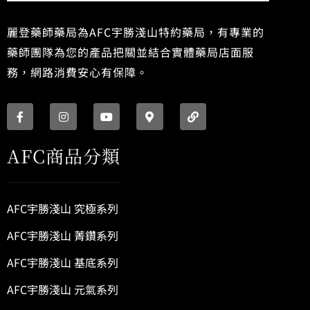
麗登藥師藥局為AFC宇勝淺山特約藥局，有專業的
藥師團隊為您的產品把關並結合實體藥局店面服
務，網路消費安心有保障。
F
I
Y
M
L
a
n
o
a
i
c
s
u
p
n
e
t
t
-
k
b
a
u
m
AFC商品分類
o
g
b
a
o
r
e
r
k
a
k
-
m
e
f
r
AFC宇勝淺山 究極系列
-
a
l
AFC宇勝淺山 菁鑽系列
t
AFC宇勝淺山 基底系列
AFC宇勝淺山 元氣系列