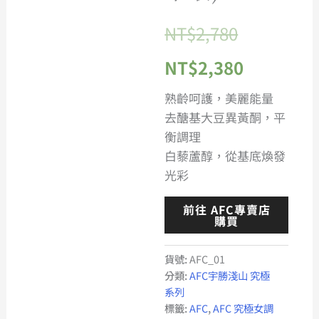
NT$
2,780
NT$
2,380
熟齡呵護，美麗能量
去醣基大豆異黃酮，平
衡調理
白藜蘆醇，從基底煥發
光彩
前往 AFC專賣店
購買
貨號:
AFC_01
分類:
AFC宇勝淺山 究極
系列
標籤:
AFC
,
AFC 究極女調