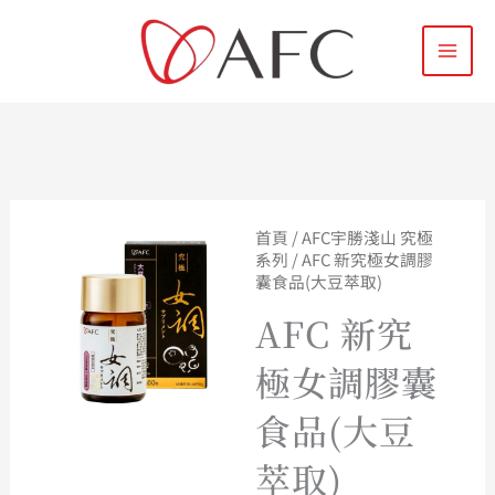
跳
搜
至
尋
主
關
要
鍵
內
字
容
:
首頁
/
AFC宇勝淺山 究極
原
目
系列
/ AFC 新究極女調膠
囊食品(大豆萃取)
始
前
AFC 新究
價
價
極女調膠囊
格：
格：
食品(大豆
NT$2,78
NT$2,38
萃取)