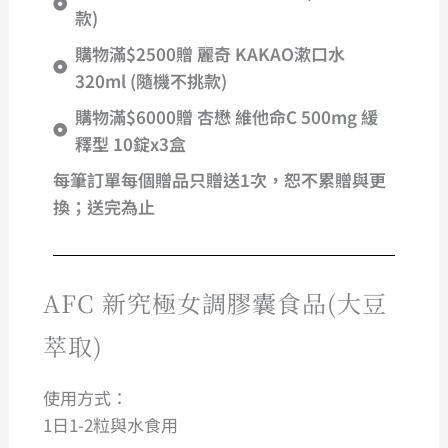
款)
購物滿$2500贈 麗奇 KAKAO漱口水
320ml (隨機不挑款)
購物滿$6000贈 杏懋 維他命C 500mg 緩
釋型 10錠x3盒
每筆訂單每個贈品只贈送1次，恕不累贈與更
換；送完為止
AFC 新究極女調膠囊食品(大豆
萃取)
使用方式：
1日1-2粒與水食用