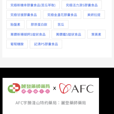
究極新糖幸膠囊食品(苦瓜萃取)
究極活力源S膠囊食品
究極甘援膠囊食品
究極金盞花膠囊食品
美妍拉提
胎盤素
膠原蛋白飲
苦瓜
菁鑽新珊瑚鈣S錠狀食品
菁鑽鐵S錠狀食品
葉黃素
葡萄糖胺
記清PS膠囊食品
AFC宇勝淺山特約藥局：麗登藥師藥局