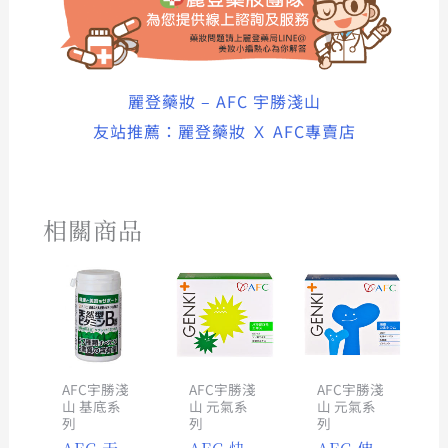
麗登藥妝 – AFC 宇勝淺山
友站推薦：麗登藥妝 Ｘ AFC專賣店
相關商品
原
目
原
目
原
目
始
前
始
前
始
前
價
價
價
價
價
價
格：
格：
格：
格：
格：
格：
NT$900。
NT$800。
NT$1,550。
NT$1,380。
NT$1,55
NT$1,38
AFC宇勝淺
AFC宇勝淺
AFC宇勝淺
山 基底系
山 元氣系
山 元氣系
列
列
列