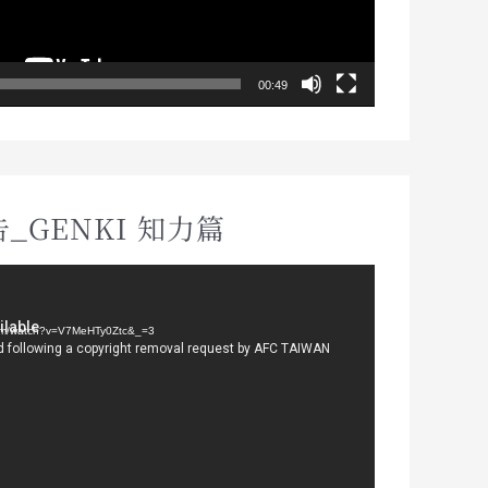
00:49
_GENKI 知力篇
om/watch?v=V7MeHTy0Ztc&_=3