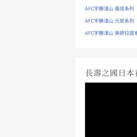
AFC宇勝淺山 基底系列
AFC宇勝淺山 元氣系列
AFC宇勝淺山 美妍拉提
長壽之國日本
視
訊
播
放
器