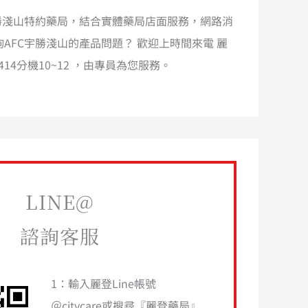
宇勝淺山特約藥局，結合實體藥局店面服務，網路消
AFC宇勝淺山的產品問題？ 歡迎上時間來電 麗
8-1414分機10~12 ，由專員為您服務。
LINE@
諮詢客服
1：輸入麗登Line帳號
＠citycare或搜尋『麗登藥局』