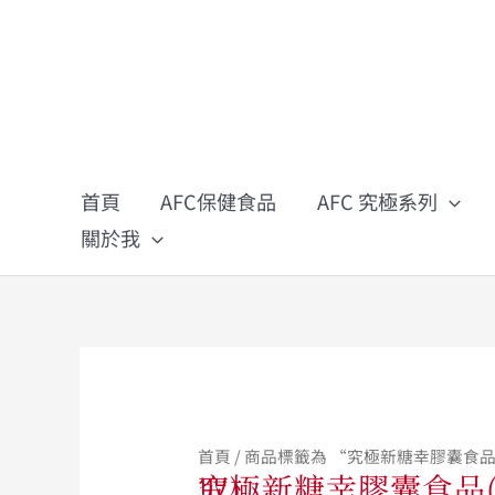
跳
至
主
要
內
容
首頁
AFC保健食品
AFC 究極系列
關於我
首頁
/ 商品標籤為 “究極新糖幸膠囊食品
究極新糖幸膠囊食品(苦瓜萃取)