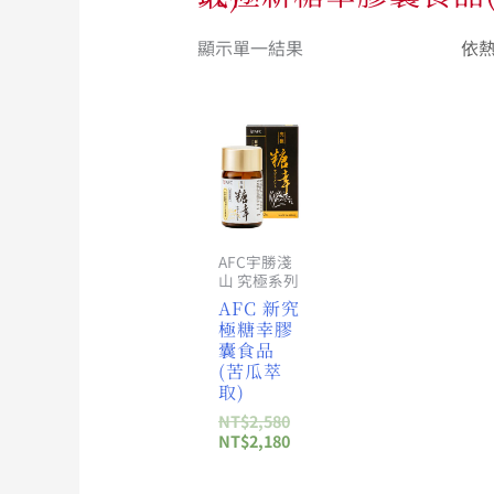
顯示單一結果
原
目
始
前
價
價
格：
格：
NT$2,580。
NT$2,180。
AFC宇勝淺
山 究極系列
AFC 新究
極糖幸膠
囊食品
(苦瓜萃
取)
NT$
2,580
NT$
2,180