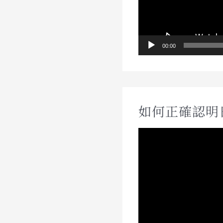
00:00
如何正確認明
視
訊
播
放
器