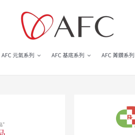
搜
尋
關
鍵
字
:
AFC 元氣系列
AFC 基底系列
AFC 菁鑽系列
品”
品