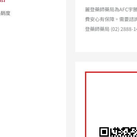
麗登藥師藥局為AFC
費安心有保障。需要諮詢
登藥師藥局 (02) 288