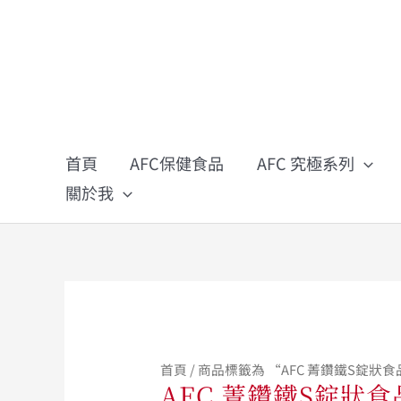
跳
至
主
要
內
容
首頁
AFC保健食品
AFC 究極系列
關於我
首頁
/ 商品標籤為 “AFC 菁鑽鐵S錠狀食
AFC 菁鑽鐵S錠狀食