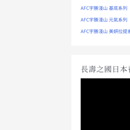
AFC宇勝淺山 基底系列
AFC宇勝淺山 元氣系列
AFC宇勝淺山 美妍拉提
長壽之國日本
視
訊
播
放
器