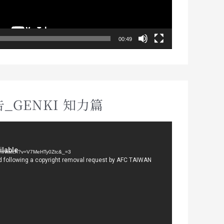
00:49
_GENKI 知力篇
om/watch?v=V7MeHTy0Ztc&_=3