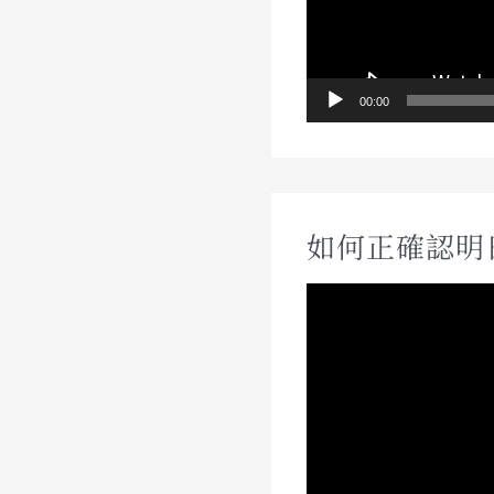
00:00
如何正確認明
視
訊
播
放
器