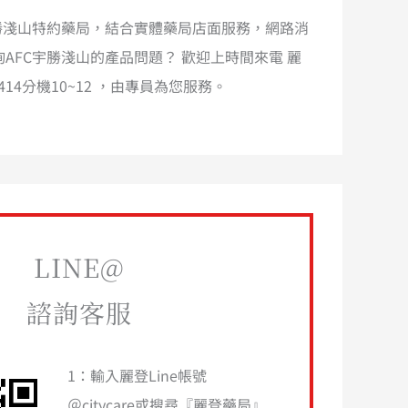
宇勝淺山特約藥局，結合實體藥局店面服務，網路消
AFC宇勝淺山的產品問題？ 歡迎上時間來電 麗
8-1414分機10~12 ，由專員為您服務。
LINE@
諮詢客服
1：輸入麗登Line帳號
＠citycare或搜尋『麗登藥局』