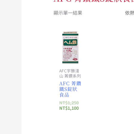
顯示單一結果
原
目
始
前
價
價
格：
格：
NT$1,250。
NT$1,100。
AFC宇勝淺
山 菁鑽系列
AFC 菁鑽
鐵S錠狀
食品
NT$
1,250
NT$
1,100